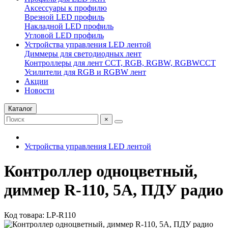
Аксессуары к профилю
Врезной LED профиль
Накладной LED профиль
Угловой LED профиль
Устройства управления LED лентой
Диммеры для светодиодных лент
Контроллеры для лент CCT, RGB, RGBW, RGBWCCT
Усилители для RGB и RGBW лент
Акции
Новости
Каталог
×
Устройства управления LED лентой
Контроллер одноцветный,
диммер R-110, 5А, ПДУ радио
Код товара: LP-R110