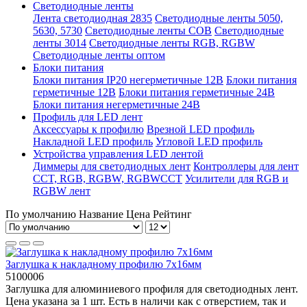
Светодиодные ленты
Лента светодиодная 2835
Светодиодные ленты 5050,
5630, 5730
Светодиодные ленты COB
Светодиодные
ленты 3014
Светодиодные ленты RGB, RGBW
Светодиодные ленты оптом
Блоки питания
Блоки питания IP20 негерметичные 12В
Блоки питания
герметичные 12В
Блоки питания герметичные 24В
Блоки питания негерметичные 24В
Профиль для LED лент
Аксессуары к профилю
Врезной LED профиль
Накладной LED профиль
Угловой LED профиль
Устройства управления LED лентой
Диммеры для светодиодных лент
Контроллеры для лент
CCT, RGB, RGBW, RGBWCCT
Усилители для RGB и
RGBW лент
По умолчанию
Название
Цена
Рейтинг
Заглушка к накладному профилю 7х16мм
5100006
Заглушка для алюминиевого профиля для светодиодных лент.
Цена указана за 1 шт. Есть в наличи как с отверстием, так и