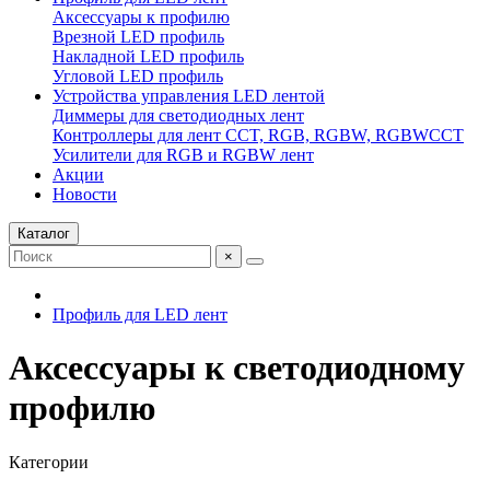
Аксессуары к профилю
Врезной LED профиль
Накладной LED профиль
Угловой LED профиль
Устройства управления LED лентой
Диммеры для светодиодных лент
Контроллеры для лент CCT, RGB, RGBW, RGBWCCT
Усилители для RGB и RGBW лент
Акции
Новости
Каталог
×
Профиль для LED лент
Аксессуары к светодиодному
профилю
Категории