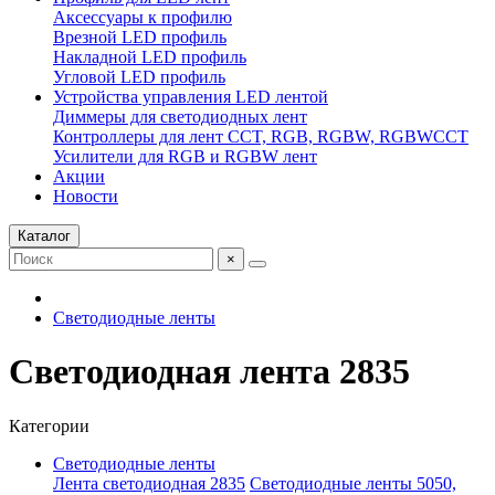
Аксессуары к профилю
Врезной LED профиль
Накладной LED профиль
Угловой LED профиль
Устройства управления LED лентой
Диммеры для светодиодных лент
Контроллеры для лент CCT, RGB, RGBW, RGBWCCT
Усилители для RGB и RGBW лент
Акции
Новости
Каталог
×
Светодиодные ленты
Светодиодная лента 2835
Категории
Светодиодные ленты
Лента светодиодная 2835
Светодиодные ленты 5050,