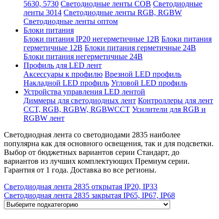
5630, 5730
Светодиодные ленты COB
Светодиодные
ленты 3014
Светодиодные ленты RGB, RGBW
Светодиодные ленты оптом
Блоки питания
Блоки питания IP20 негерметичные 12В
Блоки питания
герметичные 12В
Блоки питания герметичные 24В
Блоки питания негерметичные 24В
Профиль для LED лент
Аксессуары к профилю
Врезной LED профиль
Накладной LED профиль
Угловой LED профиль
Устройства управления LED лентой
Диммеры для светодиодных лент
Контроллеры для лент
CCT, RGB, RGBW, RGBWCCT
Усилители для RGB и
RGBW лент
Светодиодная лента со светодиодами 2835 наиболее
популярна как для основного освещения, так и для подсветки.
Выбор от бюджетных вариантов серии Стандарт, до
вариантов из лучших комплектующих Премиум серии.
Гарантия от 1 года. Доставка во все регионы.
Светодиодная лента 2835 открытая IP20, IP33
Светодиодная лента 2835 закрытая IP65, IP67, IP68