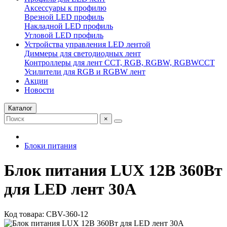
Аксессуары к профилю
Врезной LED профиль
Накладной LED профиль
Угловой LED профиль
Устройства управления LED лентой
Диммеры для светодиодных лент
Контроллеры для лент CCT, RGB, RGBW, RGBWCCT
Усилители для RGB и RGBW лент
Акции
Новости
Каталог
×
Блоки питания
Блок питания LUX 12В 360Вт
для LED лент 30А
Код товара: CBV-360-12