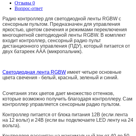
Отзывы
0
Вопрос-ответ
Радио к
онтроллер для
светодиодной
ленты
RGBW
с
сенсорным пультом. П
редназначен для управления
яркостью, цветом свечения и режимами переключения
многоцветной светодиодной ленты RGBW. В комплект
входит контроллер, сенсорный радио пульт
дистанционного управления (ПДУ), который питается от
двух батареек ААА (микропальчик).
Светодиодная лента RGBW
имеет четыре основные
цвета свечения - белый, красный, зеленый и синий.
Сочетания этих цветов дает множество оттенков,
которые возможно получить благодаря контроллеру. Сам
контроллер управляется сенсорным радио пультом.
Контроллер питается от блока питания 12В (если лента
на 12 вольт) и 24В (если вы подключаете LED ленту на 24
вольта).
Контроллер рассчитан на максимальный ток от 40 до 50