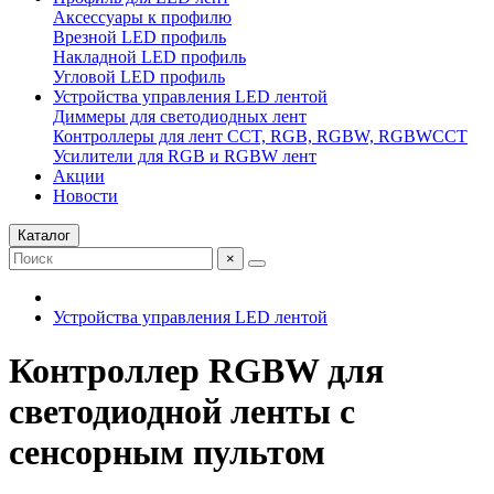
Аксессуары к профилю
Врезной LED профиль
Накладной LED профиль
Угловой LED профиль
Устройства управления LED лентой
Диммеры для светодиодных лент
Контроллеры для лент CCT, RGB, RGBW, RGBWCCT
Усилители для RGB и RGBW лент
Акции
Новости
Каталог
×
Устройства управления LED лентой
Контроллер RGBW для
светодиодной ленты с
сенсорным пультом