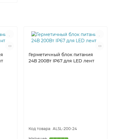
ия
Герметичный блок питания
нт
24В 200Вт IP67 для LED лент
Блок пит
светоди
ALSL-200-24