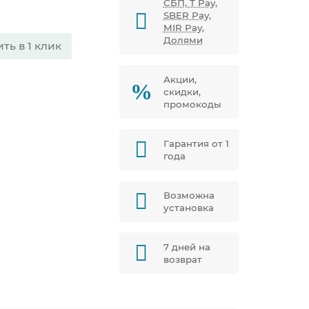
СБП, T Pay,
SBER Pay,
MIR Pay,
Долями
ть в 1 клик
Акции,
скидки,
промокоды
Гарантия от 1
года
Возможна
установка
7 дней на
возврат